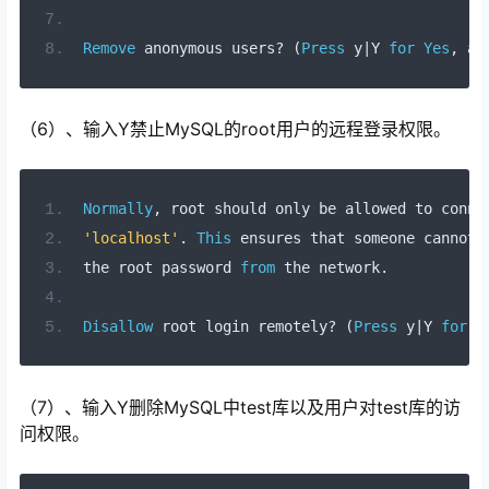
Remove
 anonymous users
?
(
Press
 y
|
Y 
for
Yes
,
an
（6）、输入Y禁止MySQL的root用户的远程登录权限。
Normally
,
 root should 
only
 be allowed 
to
conne
'localhost'
.
This
 ensures that someone cannot 
the root password 
from
 the network
.
Disallow
 root login remotely
?
(
Press
 y
|
Y 
for
Y
（7）、输入Y删除MySQL中test库以及用户对test库的访
问权限。