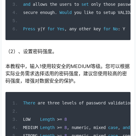
and
 allows the users 
to
set
only
 those passwor
secure enough
.
Would
 you 
like
to
 setup VALIDAT
Press
 y
|
Y 
for
Yes
,
any
 other key 
for
No
:
 Y
（2）、设置密码强度。
本教程中，输入1使用较安全的MEDIUM等级。您可以根据
实际业务需求选择适用的密码强度，建议您使用较高的密
码强度，增强对数据安全的保护。
There
are
 three levels 
of
 password validation 
LOW    
Length
>=
8
MEDIUM 
Length
>=
8
,
numeric
,
 mixed 
case
,
and
 s
STRONG 
Length
>=
8
,
numeric
,
 mixed 
case
,
 speci