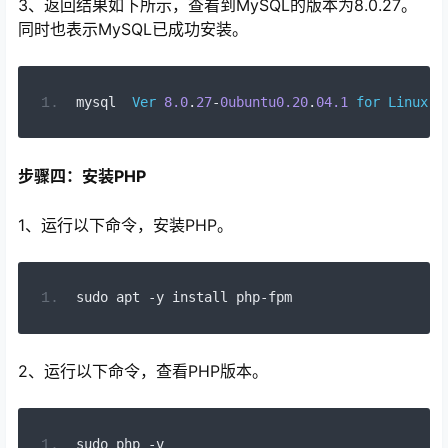
3、返回结果如下所示，查看到MySQL的版本为8.0.27。
同时也表示MySQL已成功安装。
mysql  
Ver
8.0
.
27
-
0ubuntu0
.20
.
04
.1
for
Linux
 o
步骤四：安装PHP
1、运行以下命令，安装PHP。
sudo apt 
-
y install php
-
fpm
2、运行以下命令，查看PHP版本。
sudo php 
-
v