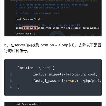
b、在server{}内找到location ~ \.php$ {}，去除以下配置
行的注释符号。
location 
~
 \.
php$
{
        include snippets
/
fastcgi
-
php
.
conf
;
        fastcgi_pass 
unix
:
/var/
run
/
php
/
php7
.
4
-
}