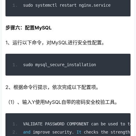
sudo systemctl restart nginx
.
service
步骤六：配置MySQL
1、运行以下命令，对MySQL进行安全性配置。
sudo mysql_secure_installation
2、根据命令行提示，依次完成以下配置项。
（1）、输入Y使用MySQL自带的密码安全校验工具。
VALIDATE PASSWORD COMPONENT can be used 
to
 tes
and
 improve security
.
It
 checks the strength 
o