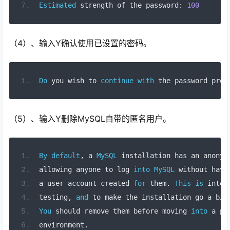
Estimated
 strength of the password
:
100
（4）、输入Y确认使用已设置的密码。
Do
 you wish to 
continue
with
 the password prov
（5）、输入Y删除MySQL自带的匿名用户。
By
default
,
 a 
MySQL
 installation has an anonym
allowing anyone 
to
 log 
into
MySQL
without
havi
a 
user
 account created 
for
 them
.
This
is
 inten
testing
,
and
to
 make the installation go a bit
You
 should remove them before moving 
into
 a pr
environment
.