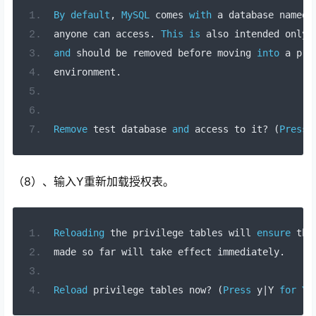
By
default
,
MySQL
 comes 
with
 a database named 
anyone can access
.
This
is
 also intended 
only
and
 should be removed before moving 
into
 a pro
environment
.
Remove
 test database 
and
 access 
to
 it
?
(
Press
 
（8）、输入Y重新加载授权表。
Reloading
the
privilege
tables
will
ensure
tha
made
so
far
will
take
effect
immediately
.
Reload
privilege
tables
now
?
(
Press
y
|
Y
for
Ye