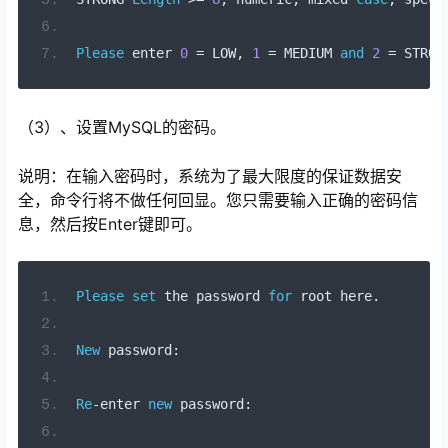
Please
 enter 
0
=
 LOW
,
1
=
 MEDIUM 
and
2
=
 STRON
（3）、设置MySQL的密码。
说明：在输入密码时，系统为了最大限度的保证数据安
全，命令行将不做任何回显。您只需要输入正确的密码信
息，然后按Enter键即可。
Please
set
the
password
for
root
here
.
New
 password
:
Re
-
enter 
new
 password
: