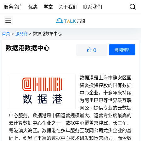
服务商库
优惠
学堂
关于我们
联系我们
首页
>
服务商
> 数据港数据中心
数据港数据中心
0
访问网站
数据港是上海市静安区国
资委投资控股的国有数据
中心企业，十多年来持续
为阿里巴巴等世界级互联
网公司提供专业的云数据
中心服务。数据港是中国运营规模最大、运营专业度最高的
云计算数据中心企业之一，数据中心覆盖京津冀、长三角、
粤港澳大湾区。数据港在多年服务互联网公司龙头企业的基
础上，积累了丰富的数据中心技术研发和运营能力。而今数