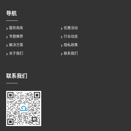
导航
服务商库
优惠活动
专题推荐
行业动态
解决方案
隐私政策
关于我们
联系我们
联系我们