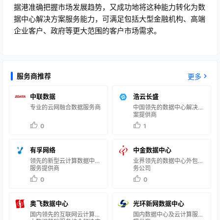
据港准确把握市场发展趋势，又成功地将这种能力转化为数
据中心解决方案服务能力，可满足包括大型金融机构、高端
企业客户、政府等更大范围的客户市场需求。
服务商推荐
更多
中联数据
浩云长盛
专业的云网融合数据服务商
中国领先的数据中心解决方
案提供商
0
1
心
有孚网络
中金数据中心
领先的新型云计算数据中心
业界领先的数据中心外包服
服务提供商
务公司
0
0
奥飞数据中心
光环新网数据中心
国内领先的互联网云计算与
国内数据中心及云计算服务