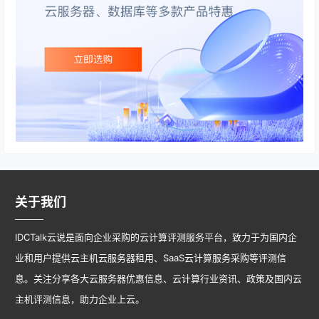
关于我们
IDCTalk云说是面向企业采购的云计算评测服务平台，致力于为国内企
业和用户提供云主机云服务器租用、SaaS云计算服务采购等评测信
息。关注分享各大云服务器优惠信息、云计算行业资讯、政策及国内云
主机评测信息，助力企业上云。