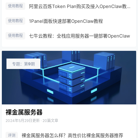
阿里云百炼Token Plan购买及接入OpenClaw教程及优惠方案
使用教程
1Panel面板快速部署OpenClaw教程
使用教程
七牛云教程：全栈应用服务器一键部署OpenClaw
使用教程
专题：第
9
期
心
裸金属服务器
2024年5月29日
更新 · 20篇文章
裸金属服务器怎么样？高性价比裸金属服务器推荐
评测