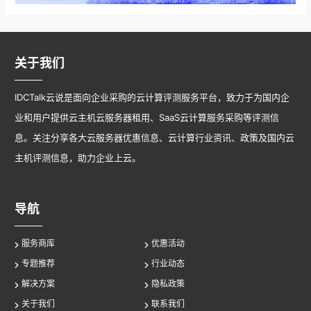
关于我们
IDCTalk云说是面向企业采购的云计算评测服务平台，致力于为国内企
业和用户提供云主机云服务器租用、SaaS云计算服务采购等评测信
息。关注分享各大云服务器优惠信息、云计算行业资讯、政策及国内云
主机评测信息，助力企业上云。
导航
服务商库
优惠活动
专题推荐
行业动态
解决方案
隐私政策
关于我们
联系我们