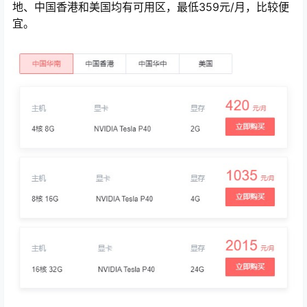
地、中国香港和美国均有可用区，最低359元/月，比较便
宜。