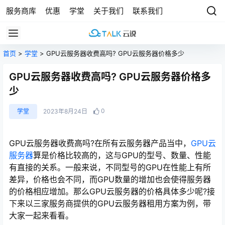
服务商库
优惠
学堂
关于我们
联系我们
首页
>
学堂
> GPU云服务器收费高吗? GPU云服务器价格多少
GPU云服务器收费高吗? GPU云服务器价格多
少
0
学堂
2023年8月24日
GPU云服务器收费高吗?在所有云服务器产品当中，
GPU云
服务器
算是价格比较高的，这与GPU的型号、数量、性能
有直接的关系。一般来说，不同型号的GPU在性能上有所
差异，价格也会不同，而GPU数量的增加也会使得服务器
的价格相应增加。那么GPU云服务器的价格具体多少呢?接
下来以三家服务商提供的GPU云服务器租用方案为例，带
大家一起来看看。