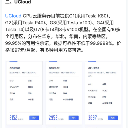
二、UCloud
UCloud
GPU云服务器目前提供G1(采用Tesla K80)、
G2(采用Tesla P40)、G3(采用Tesla V100)、G4(采用
Tesla T4)以及G7(8卡T4和8卡V100)机型。在全国有10多
个可用区，分布在华东，华北，华南，内蒙等地区，
99.95%的可用性承诺，数据可靠性不低于99.9999%。价
格1897元/月起，有多种租用方案可选。