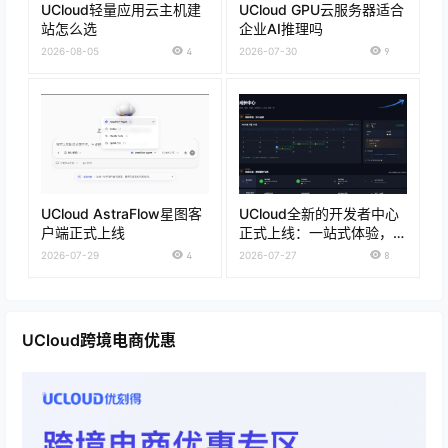
UCloud轻量应用云主机建
UCloud GPU云服务器适合
站怎么选
企业AI推理吗
2026-08-05
4
2026-07-30
9
UCloud AstraFlow星图客
UCloud全新的开发者中心
户端正式上线
正式上线：一站式体验，打
开即用
2026-07-29
4
2026-07-27
8
UCloud跨境电商优惠