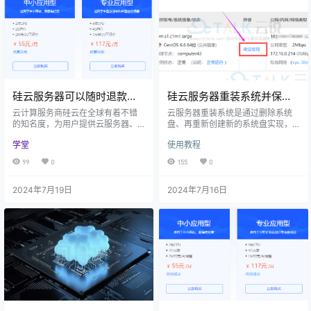
设企业官网，保障官网的流畅访
是可通过硅云虚机管理面板提供的
问，提供安全的数据存储和传输服
在线FTP上传，二是可通过FTP工具
务，更重要的是可以按照企业的需…
软件连接云虚拟主机、通过FTP进…
硅云服务器可以随时退款
硅云服务器重装系统并保留
吗？
系统盘数据的操作方法
云计算服务商硅云在全球有着不错
云服务器重装系统是通过删除系统
的知名度，为用户提供云服务器、
盘、再重新创建新的系统盘实现，
云虚拟主机、域名注册、云硬盘、
因此原系统盘会被彻底删除，系统
学堂
使用教程
公有云和混合云等服务。硅云致力
盘内数据无法恢复。那么如何在重
于为用户提供专业、实惠、易用的
装系统时，保留原有系统盘数据，
99
0
155
0
云计算产品，只要符合退款条件，
并在之后再提取迁移这些数据？本
用户均可随时自助申请退款。因此
文小编就以硅云服务器为例，为大
2024年7月19日
2024年7月16日
硅云服务器是可以随时退款的。‌ 硅
家介绍一下硅云服务器重装系统并
云服务器提供随时退款的服务，用
保留系统盘数据的操作方法。 一、
户可以无忧试用硅云服务器。硅云
前提条件 在安装系统之前，需要先
服务器为用户提供性价比超高的方
进行系统盘备份。用户需要创建一
案，包括初创企业型、中小应用
个系统盘的备份盘。 二、操作方法
型、专业应用型和深度进阶型，可
1、登录硅云官网，进入控制台&g…
以满足用…