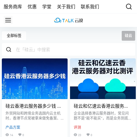
服务商库
优惠
学堂
关于我们
联系我们
全部标签
硅云
硅云香港云服务器多少钱 外
硅云和亿速云香港云服务器
贸网站和跨境业务配置选择
对比测评：线路、场景和购
外贸网站和跨境业务选国内云主机
企业选择香港云服务器时，常见问
时，香港节点常被拿来做免备案、
买建议
题不是“能不能买”，而是业务到底需
亚洲访问和英文站承载的折中方
要哪类线路、什么资源组合、后续
产品方案
评测
案。硅云香港云服务器位于香港T3
扩容是否方便。硅云和亿速云都覆
+级机房（阿里云同数据中心），三
盖云服务器相关业务，但二者在品
14
0
23
0