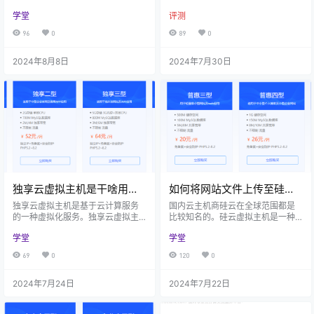
学生和教职工使用，具有高可靠
人们工作生活的方方面面。云服务
学堂
评测
性、高可用性、弹性计算资源、易
器因其灵活性和可扩展性，被广泛
于管理等多种优势。校园云服务器
应用于各行各业。很多朋友都很关
96
0
89
0
的用途非常广泛，主要包括资源共
注云服务器的价格，想要知道云服
享、服务应用、管理应用、科研应
务器哪一家比较便宜？这个问题并
2024年8月8日
2024年7月30日
用、教学应用等。 校园云服务器的
没有确切的答案，云服务器的价格
用途通常包括但不限于以下几个方
是由云服务器提供商和具体的方案
面： 1、资源共享 校园云服务器可
配置来决定的。 本文就来为大家推
以支持资源的共享和再利用，避免
荐几家常见的便宜的国内云服务
计算资源的浪费，提高资源利用
器，有需要的朋友一起来关注一
率。同时，校园云服务器还可以支
下！ 一、阿里云服务器 阿里云服务
持虚拟机…
器是一种…
独享云虚拟主机是干啥用
如何将网站文件上传至硅云
的？独享云虚拟主机推荐
虚拟主机？
独享云虚拟主机是基于云计算服务
国内云主机商硅云在全球范围都是
的一种虚拟化服务。独享云虚拟主
比较知名的。硅云虚拟主机是一种
机，顾名思义就是独享资源，包括C
轻量化云端虚拟主机服务，可以为
学堂
学堂
PU、‌内存、‌带宽等的虚拟主机类
用户提供网站搭建服务。用户可以
型。独享云虚拟主机可以为用户提
使用硅云虚拟主机来搭建一个属于
69
0
120
0
供更高安全性和可定制性的托管服
自己的网站。在搭建网站之前，首
务，适用于中小企业、个人以及开
要是把网站的文件上传到硅云虚拟
2024年7月24日
2024年7月22日
发人员。下面就一起来详细地了解
主机，那么怎么上传呢？本文将为
一下吧！ 独享云虚拟主机的用途如
大家详细介绍！ 将网站文件上传至
下： 1、独享云虚拟主机可以用于建
硅云虚拟主机是有两种方法的。一