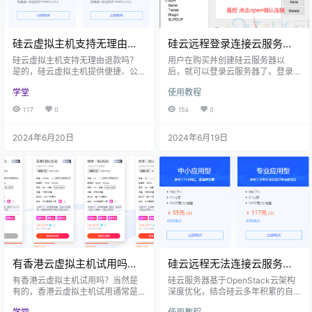
硅云虚拟主机支持无理由退
硅云远程登录连接云服务器
款吗？
方法汇总
硅云虚拟主机支持无理由退款吗？
用户在购买并创建硅云服务器以
是的，硅云虚拟主机提供便捷、公
后，就可以登录云服务器了。登录
正的退款服务，用户如无需使用硅
云服务器的方式有两种，使用外部
学堂
使用教程
云虚拟主机时，可随时自助一键申
工具远程登录云服务器和使用硅云
请退款，非常方便、省心，不用担
官网提供的VNC控制台直接登录。
117
0
154
0
心不好用。需要注意的是，无理由
本文主要介绍的是硅云使用外部工
退款仅限于付款成功的3天内（包含
具远程登录云服务器的教程汇总。
2024年6月20日
2024年6月19日
产品试用时间）。 硅云虚拟主机是
一起来看一下吧！ Linux（CentOS/
一款基于Docker容器技术构建的轻
Debian/Ubuntu）服务器 一、远程
量化云端虚拟主机服务，主要用于
链接Linux云服务器（Putty工具）
搭建网站，提供安全、稳定的PHP
第一步：下载SSH工具 （本文档使
运行环境，赠送MySQL数据库，可
用的工具是putty，这款…
通过硅云虚机管理面板管理…
有香港云虚拟主机试用吗？
硅云远程无法连接云服务器
香港云虚拟主机试用选哪
的解决办法汇总
有香港云虚拟主机试用吗？当然是
硅云服务器基于OpenStack云架构
家？
有的，香港云虚拟主机试用通常是
深度优化，结合硅云多年积累的自
由香港云虚拟主机提供商为用户提
研虚拟化优化技术和成熟稳定的分