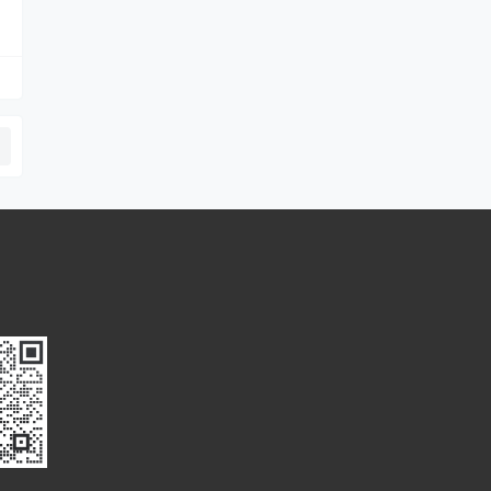
成
司
，
、
数
动