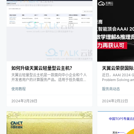
字化转型注入了新的动…
密码认证”…
如何升级天翼云轻量型云主机？
天翼云荣获国际
2024竞赛冠军
天翼云轻量型云主机是一款面向中小企业和个人
近日，AAAI 2024 Glo
开发者用户的计算服务产品。适用于低负载应用
Problem Solving
场景，例如网站搭建和云端学习等。那么如何升
幕，天翼云智能边缘
使用教程
服务商动态
级天翼云轻量型云主机？如下介绍： 约束限制
基础能力研究领域
轻量型云主机只支持套餐升级操作(即目标套餐
领先优势，在众多
的CPU、内存、系统盘、带宽均大于等于当前套
次竞赛冠军。 AAAI（Ass
2024年2月28日
2024年2月22日
餐)，不支持套餐降级操作。 请于48小时内支付
ncement of Artifici
订单，否则升级操作失败，数据将被清空，请谨
慎进行操作升级。 套餐升级成功后，实例现有的
IP地址、防…