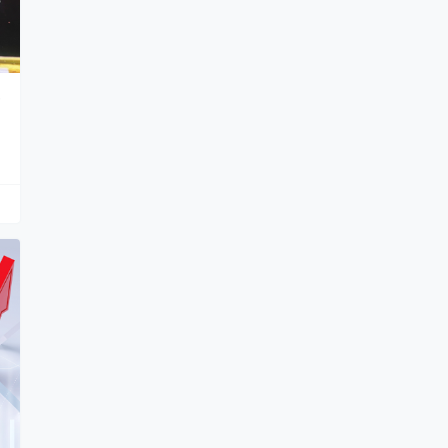
企
学
金
组
0