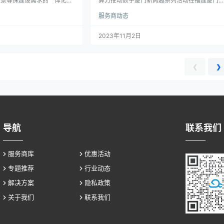
场景等保建设需求的一体化云
算力推动数字厦门新跨越系列活动在福建厦门
，云等保解决方案整体包含多
功举办。省市政府部门领导、中国电信福建公
服务商动态
可构建事前防御、事中响应、
领导、各合作伙伴企业代表与天翼云共聚一堂
护体系，为客户提供等保建设
活动现场举行“速智未来鹭岛展翼”主题展、厦门
统一运营管理，整体上降低等
市与天翼云项目及福建电信战略合作签约仪式
2023年11月2日
理运营复杂度。 行业趋势
“天翼云杯”厦门算力应用大赛赛题征集等，以科
全需求激增 随着云技术的快
技创新夯实厦门算力底座，携手合作伙伴共建
进程不断加速，越来越多的服
字生态，为福建省数字经济高质量发展增添新
…
能。 福建省数…
❮
❯
导航
联系我们
服务商库
优惠活动
专题推荐
行业动态
解决方案
隐私政策
关于我们
联系我们