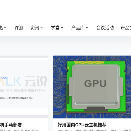
惠
评测
资讯
学堂
产品库
会议活动
产品
主机手动部署
好用国内GPU云主机推荐