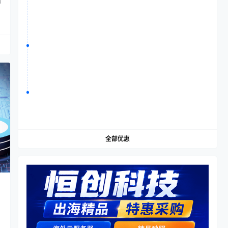
的
模
，
。
全部优惠
近
数