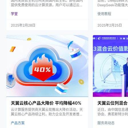
国内免费云主机也叫免费国内云主机，即在国内
目前，DeepSee
提供免费使用的云计算资源，用户可以通过云主
DeepSeek功能
机来部署网站、应用程序等，并享受云计算的灵
署DeepSeek。
学堂
使用教程
活性和可扩展性。它具有全国覆盖、快速供应、
家介绍一下详细教程
按需弹性伸缩、高可靠和快速恢复等多种优势，
主机上成功运行Deep
最重要的是无需支付任何费用，这对于很多新手
考。 一、创建天翼
2025年2月28日
2025年2月25日
站长来说是一个非常不错的选择。 一、国内免费
型参数量不同，参
云主机优势 1、全国覆盖 云计算节点分布于全国
同规模的企业、客
各骨干机房，BGP、双线、单线，让客户根据自
己的实际需求，选
身情况进行灵活…
天翼云核心产品大降价 平均降幅40%
天翼云位列混合
领导者域
云计算服务提供商天翼云现推出大降价活动，天
近日，由中国信息
翼云核心产品持续让利，助力企业及开发者普惠
协会、弗若斯特沙利
上云，高效上云。400余产品规格降价，平均降
价值影响力矩阵发布
产品方案
服务商动态
幅40%。活动力度很大哦，感兴趣的朋友可以一
京召开。会上重磅发
起来了解一下！ 此次，天翼云将对中国内地地域
响力矩阵》三维成