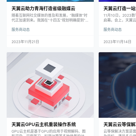
天翼云助力青海打造省级融媒云
天翼云打造一站
随着互联网社交媒体的普及和发展，“融媒体”时
11月10日，202
代正加速到来。我国在“十四五”规划明确提到“推
启幕。会上，天翼
进媒体深度融合，建强用好县级融媒体中心”，
台“慧聚”，为加速
服务商动态
服务商动态
是我国媒体融合发展的重要推动力。在政策的积
强劲动能。 202
极引导下，各级媒体以数字技术加快实施全媒体
大模型不断扩大的
传播工程，持续布局全媒体传播体系，积极探索
线跨越式地提升了
2023年11月21日
2023年11月14日
融合发展、转型升级之路。 近年来，青海省扎实
模型的训练和应用
推进媒体智慧融合发展，努力打造具有地方特色
用率的瓶颈日益凸
的融媒体平台。在青海省委宣传部、省互联网新
大、模型的构建难
闻中心指导下，…
更加复杂。 …
天翼云GPU云主机重装操作系统
天翼云云等保解
GPU云主机是基于GPU的应用于视频解码、图
云等保解决方案是