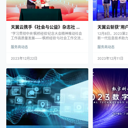
天翼云携手《社会与公益》杂志社 共
天翼云斩获“用户
建高质量社会
度第一”
“学习贯彻中央‘枫桥经验’纪念大会精神推动社会
12月8日，2023
工作高质量发展——‘枫桥经验’与社会工作交流
新一代信息技术助
会”于12月15日在北京召开。 第十届全国人大常
在北京成功举办。会
服务商动态
服务商动态
委会副委员长、中国关心下一代工作委员会主任
T用户满意度征集结
顾秀莲，第十二届全国人大常委会副委员长、中
牌”和“产品满意度
国民主同盟中央委员会原主席张宝文，中国社会
国力的根基、经济发
2023年12月22日
2023年12月11日
工作联合会会长陈存根，国务院研究室原主任、
下，深入推进新型
党组书记、中国社会工作联合会学术委员会主任
质量发展的必然要
委员魏礼群，第十四届全国人大常委会委员、社
经济深度融合的重
会建设委员…
发…