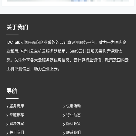
关于我们
IDCTalk云说是面向企业采购的云计算评测服务平台，致力于为国内企
业和用户提供云主机云服务器租用、SaaS云计算服务采购等评测信
息。关注分享各大云服务器优惠信息、云计算行业资讯、政策及国内云
主机评测信息，助力企业上云。
导航
服务商库
优惠活动
专题推荐
行业动态
解决方案
隐私政策
关于我们
联系我们