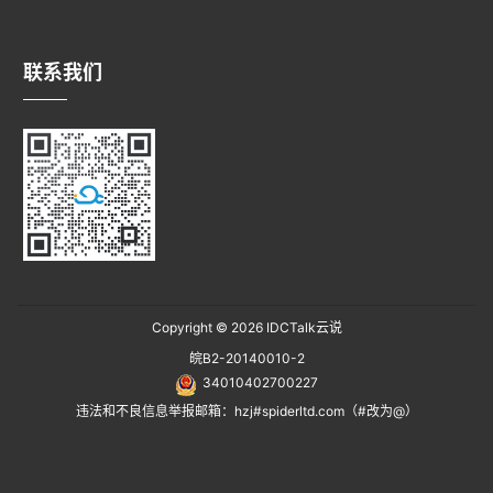
联系我们
Copyright © 2026
IDCTalk云说
皖B2-20140010-2
34010402700227
违法和不良信息举报邮箱：hzj#spiderltd.com（#改为@）