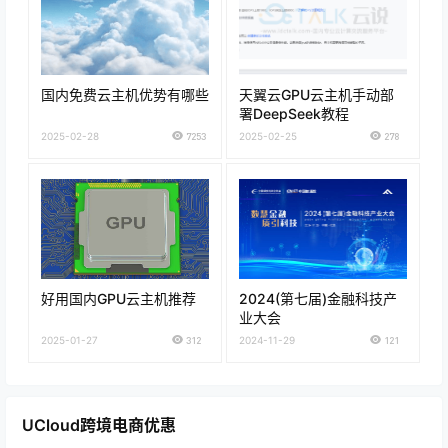
国内免费云主机优势有哪些
天翼云GPU云主机手动部
署DeepSeek教程
2025-02-28
7253
2025-02-25
278
好用国内GPU云主机推荐
2024(第七届)金融科技产
业大会
2025-01-27
312
2024-11-29
121
UCloud跨境电商优惠