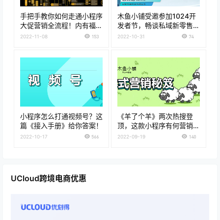
手把手教你如何走通小程序
木鱼小铺受邀参加1024开
大促营销全流程！内有福
发者节，畅谈私域新零售解
利！
决方案
2022-11-08
153
2022-10-31
74
小程序怎么打通视频号？这
《羊了个羊》两次热搜登
篇《接入手册》给你答案！
顶，这款小程序有何营销秘
笈？
2022-10-17
566
2022-09-19
140
UCloud跨境电商优惠