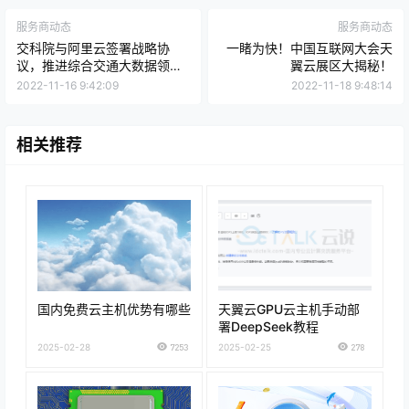
服务商动态
服务商动态
交科院与阿里云签署战略协
一睹为快！中国互联网大会天
议，推进综合交通大数据领域
翼云展区大揭秘！
合作
2022-11-16 9:42:09
2022-11-18 9:48:14
相关推荐
国内免费云主机优势有哪些
天翼云GPU云主机手动部
署DeepSeek教程
2025-02-28
7253
2025-02-25
278