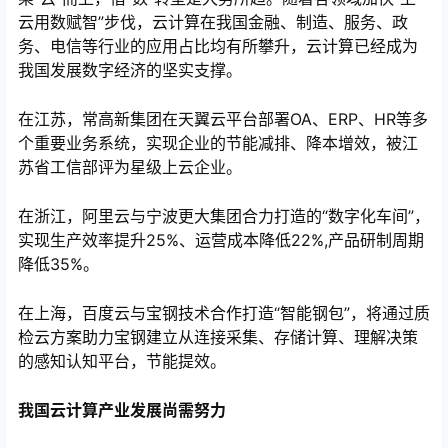
云用数赋智”步伐，云计算在我国金融、制造、服务、政
务、电信等行业的应用占比均有所攀升，云计算已经成为
我国发展数字经济的坚实支撑。
在江苏，常高新集团在天翼云平台部署OA、ERP、HR等多
个重要业务系统，实现企业的节能减排、降本增效，被江
苏省工信部评为星级上云企业。
在浙江，阿里云与宁波更大集团合力打造的“数字化车间”，
实现生产效率提升25%、运营成本降低22%,产品研制周期
降低35%。
在上海，百度云与宝钢技术合作打造“智能钢包”，将通过质
检云方案助力宝钢建立从连接采集、存储计算、理解决策
的感知认知平台，节能提效。
我国云计算产业发展尚需努力