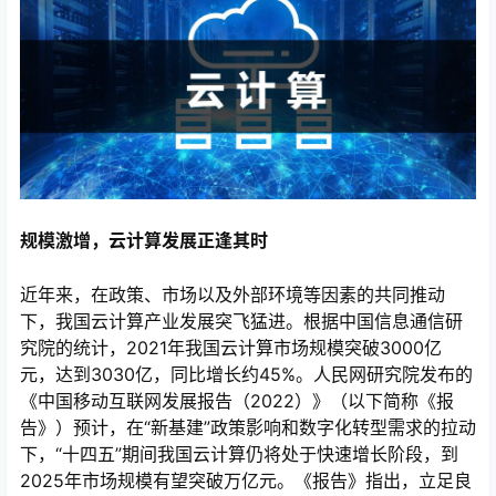
规模激增，云计算发展正逢其时
近年来，在政策、市场以及外部环境等因素的共同推动
心
下，我国云计算产业发展突飞猛进。根据中国信息通信研
究院的统计，2021年我国云计算市场规模突破3000亿
元，达到3030亿，同比增长约45%。人民网研究院发布的
《中国移动互联网发展报告（2022）》（以下简称《报
告》）预计，在“新基建”政策影响和数字化转型需求的拉动
下，“十四五”期间我国云计算仍将处于快速增长阶段，到
2025年市场规模有望突破万亿元。《报告》指出，立足良