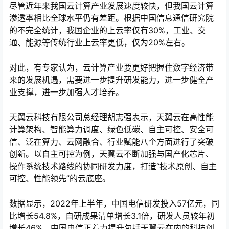
尽管近年来我国云计算产业发展速度较快，但我国云计算
渗透率相比全球水平仍有差距。根据中国信息通信研究院
的不完全统计，我国企业的上云率仅有30%，工业、交
通、能源等传统行业上云率更低，仅为20%左右。
对此，有专家认为，云计算产业要更好把握住数字经济带
来的发展机遇，需要进一步提升研发能力，进一步健全产
业支撑，进一步加强人才培养。
天翼云科技有限公司总经理胡志强表示，天翼云在高性能
计算架构、智能算力调度、绿色低碳、自主可控、安全可
信、泛在算力、云网融合、行业赋能八个方面进行了突破
创新。以自主可控为例，天翼云不断加强与国产化芯片、
操作系统技术路线的协同研发力度，打造“技术原创、自主
可控、性能领先”的云底座。
数据显示，2022年上半年，中国电信研发投入57亿元，同
比增长54.8%，自研成果清单增长3.1倍，研发人员较年初
增长46%，中国电信正着力提升包括天翼云在内的科技创