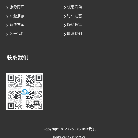
服务商库
优惠活动
专题推荐
行业动态
解决方案
隐私政策
关于我们
联系我们
联系我们
Copyright © 2026
IDCTalk云说
皖B2-20140010-2