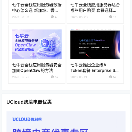
七牛云全栈应用服务器数据
七牛云全栈应用服务器适合
中心怎么选 新加坡、香港
哪些用户购买 套餐选择和
和常山套餐参考
场景判断
2026-08-06
4
2026-06-23
15
七牛云全栈应用服务器安全
七牛云推出企业级AI
加固OpenClaw的方法
Token套餐 Enterprise S方
案低至2999元/月 灵活接
2026-05-25
16
2026-05-21
59
入国产四大模型
UCloud跨境电商优惠