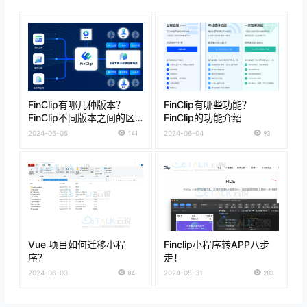
FinClip有哪几种版本？
FinClip有哪些功能？
FinClip不同版本之间的区
FinClip的功能介绍
别
2024-06-05
141
2024-06-04
93
Vue 项目如何迁移小程
Finclip小程序转APP八步
序？
走！
2024-06-03
84
2024-05-31
283