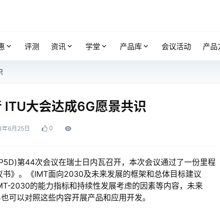
惠
评测
资讯
学堂
产品库
会议活动
产品
识
ITU大会达成6G愿景共识
0
3年6月25日
WP5D)第44次会议在瑞士日内瓦召开，本次会议通过了一份里程
议书》。《IMT面向2030及未来发展的框架和总体目标建议
景、IMT-2030的能力指标和持续性发展考虑的因素等内容，未来
界也可以对照这些内容开展产品和应用开发。