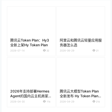
腾讯云Token Plan：Hy3
阿里云和腾讯云轻量应用服
全新上架Hy Token Plan
务器怎么选
2026-07-14
32
2026-06-29
21
2026年支持部署Hermes
腾讯云大模型Token Plan
Agent的国内云主机商家推
全新发布 Hy Token Plan套
荐
餐低至28元 通用Token
2026-04-30
116
2026-04-29
216
Plan仅需39元