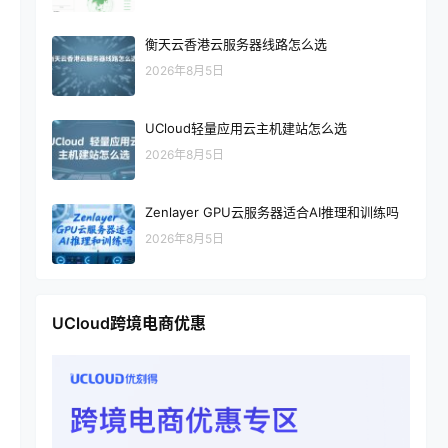
衡天云香港云服务器线路怎么选
2026年8月5日
UCloud轻量应用云主机建站怎么选
2026年8月5日
Zenlayer GPU云服务器适合AI推理和训练吗
2026年8月5日
UCloud跨境电商优惠