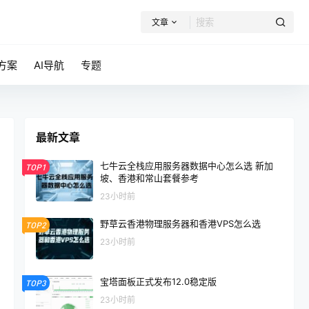
文章
方案
AI导航
专题
最新文章
七牛云全栈应用服务器数据中心怎么选 新加
TOP1
坡、香港和常山套餐参考
23小时前
野草云香港物理服务器和香港VPS怎么选
TOP2
23小时前
宝塔面板正式发布12.0稳定版
TOP3
23小时前