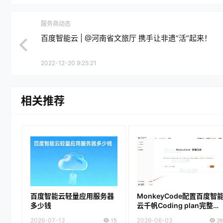
服务商动态
百度智能云 | @河南省文旅厅 携手让非遗“活”起来！
2022-12-20 9:25:21
相关推荐
百度智能云轻量应用服务器
MonkeyCode配置百度智
多少钱
云千帆Coding plan完整流
程
2026-07-13
15
2026-06-03
28