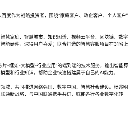
入百度作为战略投资者，围绕“家庭客户、政企客户、个人客户”
、智慧家庭、智慧城市、知识图谱、视频云平台、区块链、数字
智能硬件，深得用户喜爱；联合打造的智慧客服项目在31省上
芯片-框架-大模型-行业应用”的端到端的技术服务，输出智能算
模型和行业知识，帮助企业快速搭建属于自己的AI能力。
济领域，共同推进网络强国、数字中国、智慧社会建设。杨兆明
国联通新战略，与中国联通携手共进，赋能各行各业数字化转