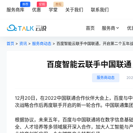
推荐
促销
教程
服务商库
优惠
学堂
关于我们
联系我们
首页
服务商
优
首页
>
资讯
>
服务商动态
> 百度智能云联手中国联通，开启第二个五年
百度智能云联手中国联通
服务商动态
20
12月20日，在2022中国联通合作伙伴大会上，百度与
次战略合作后再度联手开启的新一轮合作。中国联通集
根据协议，未来五年，百度与中国联通将在数字信息基
全、人才培养等多领域展开深入合作，加大人工智能与