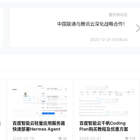
服务商动态
中国联通与腾讯云深化战略合作！
2022-12-21 10:08:24
能
百度智能云轻量应用服务器
百度智能云千帆Coding
快速部署Hermes Agent
Plan购买教程及优惠方案
2026-05-19
45
2026-05-01
118