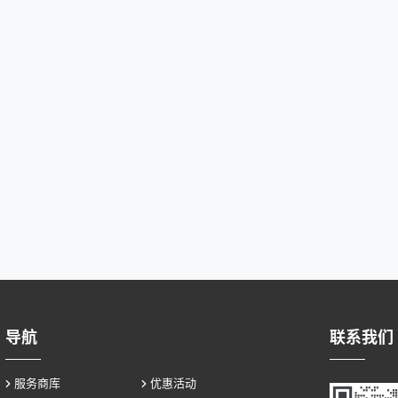
导航
联系我们
服务商库
优惠活动