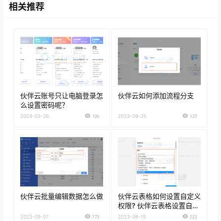
相关推荐
伙伴云账号只让电脑登录怎
伙伴云如何添加流程分支
么设置密码呢？
2024-03-26
106
2023-09-25
137
伙伴云批量编辑数据怎么做
伙伴云表格如何设置自定义
权限? 伙伴云表格设置自定
义权限的方法
2023-09-07
173
2023-08-15
223