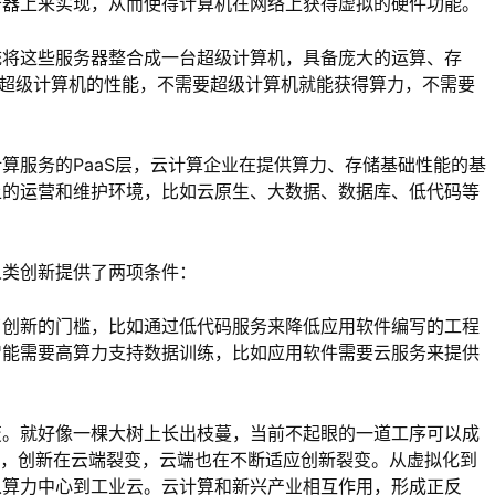
务器上来实现，从而使得计算机在网络上获得虚拟的硬件功能。
统将这些服务器整合成一台超级计算机，具备庞大的运算、存
台超级计算机的性能，不需要超级计算机就能获得算力，不需要
算服务的PaaS层，云计算企业在提供算力、存储基础性能的基
上的运营和维护环境，比如云原生、大数据、数据库、低代码等
人类创新提供了两项条件：
了创新的门槛，比如通过低代码服务来降低应用软件编写的工程
智能需要高算力支持数据训练，比如应用软件需要云服务来提供
。
变。就好像一棵大树上长出枝蔓，当前不起眼的一道工序可以成
石，创新在云端裂变，云端也在不断适应创新裂变。从虚拟化到
从算力中心到工业云。云计算和新兴产业相互作用，形成正反