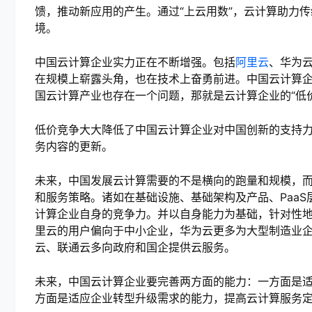
馈，推动新应用的产生。通过“上云用数”，云计算助力
境。
中国云计算企业实力正在不断增强。包括
阿里云
、华为
在规模上崭露头角，也在技术上奋勇前进。中国云计算
国云计算产业也存在一个问题，那就是云计算企业的“低
低价竞争大大降低了中国云计算企业对中国创新的支持
务内容的更新。
未来，中国发展云计算需要的不是横向的跑量和规模，
和服务策略。诸如在基础设施、基础架构及产品、Paa
计算企业自身的竞争力。并以自身能力为基础，针对性
里云的用户偏向于中小企业，华为云更多为大型制造业
云、联通云多向政府和国企提供云服务。
未来，中国云计算企业要完善两方面的能力：一方面是
方面是适应企业转型升级需求的能力，提高云计算服务