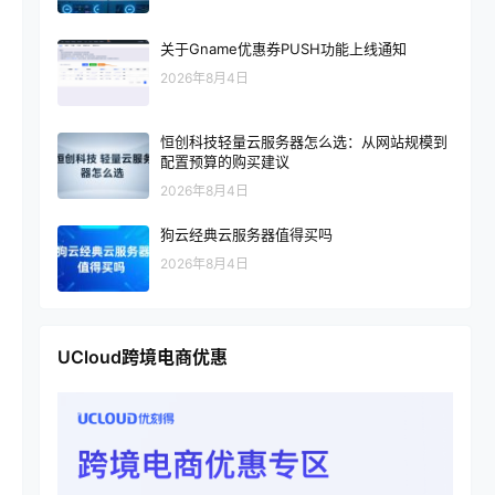
关于Gname优惠券PUSH功能上线通知
2026年8月4日
恒创科技轻量云服务器怎么选：从网站规模到
配置预算的购买建议
2026年8月4日
狗云经典云服务器值得买吗
2026年8月4日
UCloud跨境电商优惠