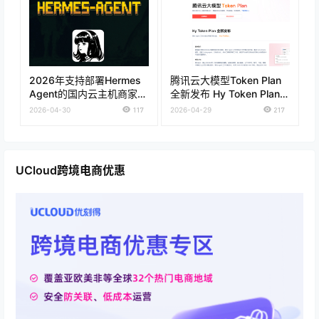
2026年支持部署Hermes
腾讯云大模型Token Plan
Agent的国内云主机商家推
全新发布 Hy Token Plan套
荐
餐低至28元 通用Token
2026-04-30
117
2026-04-29
217
Plan仅需39元
UCloud跨境电商优惠