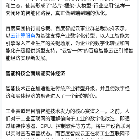
和生态，使其形成了“芯片-框架-大模型-行业应用”这样一
套闭环的智能化路径，真正做到端到端的优化。
百度集团执行副总裁、百度智能云事业群总裁沈抖表示，
以
云计算服务
为基础支撑产业数字化转型，以人工智能为
引擎深入产业生产的关键场景，为企业的数字化转型和智
能化升级提供新型支持，“云智一体”的百度智能云正引领智
能经济实现新发展。
智能科技全面赋能实体经济
智能技术正在加速推进传统产业转型升级，并且使数字经
济和实体经济的融合进入了一个新的阶段。
工业赛道是目前智能技术发力的核心赛道之一。之前，人
们对于工业互联网的理解偏向于工业的数字化改造，即通
过加装传感器、CPU、控制软件等方式，将生产设备联网
以实时查看运营状态。而百度智能云正在将工业互联网带