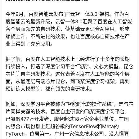
今年9月，百度智能云发布了“云智一体3.0”架构。作为百
度智能云的最新升级，云智一体3.0汇聚了百度在人工智能
各个层面领先的自研技术，使基础云更适合AI应用，形成
螺旋上升、不断进化的效果，也让百度核心自研技术在产
业上得到了充分应用。
据了解，百度在人工智能技术上已经进行了十多年的长期
持续投入，打造了深度学习平台“飞桨”、文心大模型、昆仑
芯片等自主研发技术。这代表着百度在人工智能的各个层
面，从最底层高端芯片昆仑，到飞桨深度学习框架，再到
预训练大模型等，都有领先的自研技术。
例如，深度学习平台被称为“智能时代的操作系统”，是与芯
片同样关键的技术。百度自主研发的飞桨深度学习平台，
已凝聚477万开发者，服务超过18万家企事业单位，在国
内综合市场份额上赶超谷歌的TensorFlow和Meta的
PyTorch，位居第一。广州一家信息技术公司，没人懂算