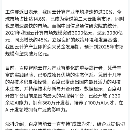
工信部近日表示，我国云计算产业年均增速超过30%，全
球市场占比达14.6%，已成为全球第二大云服务市场，同时
也是增速最快的市场。而据中国信息通信研究院的统计，
2021年我国云计算市场规模突破3000亿元，达到3030亿
元，同比增长约45%。立足良好的政策环境和发展基础，
我国云计算产业即将迎来黄金发展期，预计到2025年市场
规模有望突破万亿元。
目前，百度智能云作为产业智能化的重要践行者，凭借丰
富的实践经验，已形成独具优势的生态体系。凭借十几年
的AI技术积累和经验，百度已搭建出国内最具活力的AI技
术生态，并持续技术创新与开源开放。数据显示，百度AI
开放平台目前是国内最大的AI服务平台，已经开放了330
余项AI能力，拥有360万开发者，培养了100万AI人才，在
AI开发领域拥有广泛的影响力。
沈抖介绍，百度智能云一直坚持“成效为先”，给企业提供切