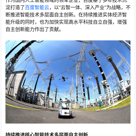
作为国内人工智能领域的领军企业，百度基于多年技术沉
淀打造了
百度智能云
，以“云智一体、深入产业”为战略，不
断推进智能技术多层面自主创新。在持续推进实体经济智
能升级的同时，也为加快实现高水平科技自立自强，增强
自主创新能力作出了贡献。
心
持续推进核心智能技术多层面自主创新