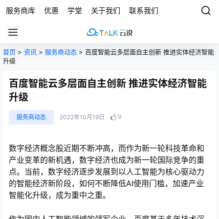
服务商库
优惠
学堂
关于我们
联系我们
首页
>
资讯
>
服务商动态
> 百度智能云多层面自主创新 推进实体经济智能
升级
百度智能云多层面自主创新 推进实体经济智能
升级
0
服务商动态
2022年10月19日
数字经济概念股近期不断冲高，而作为新一轮科技革命和
产业变革的新机遇，数字经济也成为新一轮国际竞争的重
点。当前，数字经济逐步发展到以人工智能为核心驱动力
的智能经济新阶段，如何不断降低AI使用门槛，加速产业
智能化升级，成为重中之重。