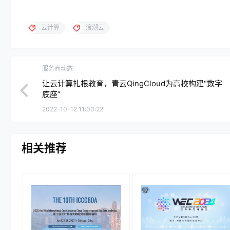
云计算
浪潮云
服务商动态
让云计算扎根教育，青云QingCloud为高校构建“数字
底座”
2022-10-12 11:00:22
相关推荐