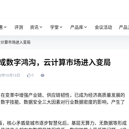
惠
评测
资讯
学堂
产品库
会议活动
产品
云计算市场进入变局
成数字鸿沟，云计算市场进入变局
0
22年10月13日
，在变革中增强产业链、供应链韧性，已成为经济高质量发展的
、数字技能、数据安全三大因素对行业数据密度的影响，产生了
看，核心矛盾是城市逐步智慧化后，基层无算力、无数据等形成