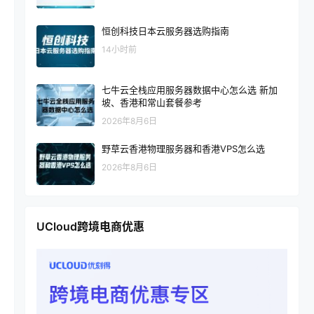
恒创科技日本云服务器选购指南
14小时前
七牛云全栈应用服务器数据中心怎么选 新加
坡、香港和常山套餐参考
2026年8月6日
野草云香港物理服务器和香港VPS怎么选
2026年8月6日
UCloud跨境电商优惠