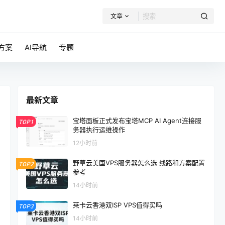
文章
方案
AI导航
专题
最新文章
宝塔面板正式发布宝塔MCP AI Agent连接服
TOP1
务器执行运维操作
12小时前
野草云美国VPS服务器怎么选 线路和方案配置
TOP2
参考
14小时前
莱卡云香港双ISP VPS值得买吗
TOP3
14小时前