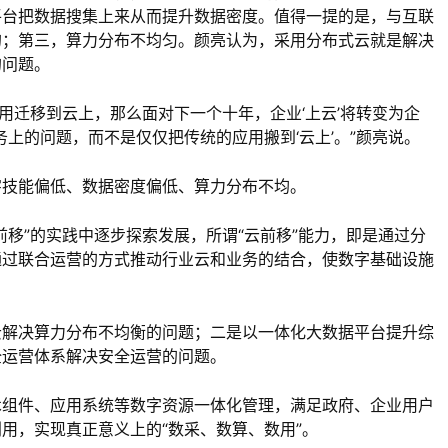
平台把数据搜集上来从而提升数据密度。值得一提的是，与互联
的；第三，算力分布不均匀。颜亮认为，采用分布式云就是解决
的问题。
应用迁移到云上，那么面对下一个十年，企业‘上云’将转变为企
务上的问题，而不是仅仅把传统的应用搬到‘云上’。”颜亮说。
字技能偏低、数据密度偏低、算力分布不均。
前移”的实践中逐步探索发展，所谓“云前移”能力，即是通过分
通过联合运营的方式推动行业云和业务的结合，使数字基础设施
。
云解决算力分布不均衡的问题；二是以一体化大数据平台提升综
全运营体系解决安全运营的问题。
术组件、应用系统等数字资源一体化管理，满足政府、企业用户
用，实现真正意义上的“数采、数算、数用”。