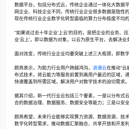
数据平台，包括分布式云，传统企业通过一体化大数据
网企业、科技企业不同，传统行业企业很多数据是隐性
现在传统行业企业数字化转型面临的算力分布极度不均
“如果说过去十年企业‘上云’的目的，是把企业的业务、
业‘云上’，即以数据为对象，以云为原生平台，去解决业
面对改变，传统行业企业均要突破上述三大瓶颈，即数
颜亮表示，为助力行业用户跨越鸿沟，
浪潮云
在推动“云
布式技术，将云能力等服务前置到离用户最近的区域，
快速覆盖到所需区域，解决用户对数字技术的迫切需求
据其介绍，新一代行业云包括三个要素，一是以分布式
合的数据治理、数据服务、数据安全等能力；三是以安
颜亮希望，未来行业能够实现算力资源、数据资源、技
数字化转型需求，推动数据汇聚融合、共享开放和开发利