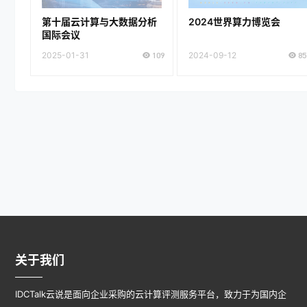
第十届云计算与大数据分析
2024世界算力博览会
国际会议
2025-01-31
109
2024-09-12
85
关于我们
IDCTalk云说是面向企业采购的云计算评测服务平台，致力于为国内企