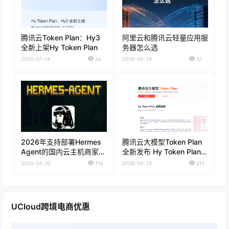
腾讯云Token Plan：Hy3
阿里云和腾讯云轻量应用服
全新上架Hy Token Plan
务器怎么选
2026-07-14
34
2026-06-29
22
2026年支持部署Hermes
腾讯云大模型Token Plan
Agent的国内云主机商家推
全新发布 Hy Token Plan套
荐
餐低至28元 通用Token
2026-04-30
116
2026-04-29
217
Plan仅需39元
UCloud跨境电商优惠