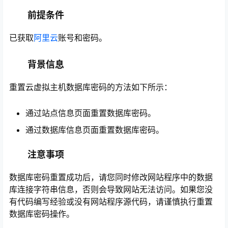
前提条件
已获取
阿里云
账号和密码。
背景信息
重置云虚拟主机数据库密码的方法如下所示：
通过站点信息页面重置数据库密码。
通过数据库信息页面重置数据库密码。
心
注意事项
数据库密码重置成功后，请您同时修改网站程序中的数据
库连接字符串信息，否则会导致网站无法访问。如果您没
有代码编写经验或没有网站程序源代码，请谨慎执行重置
数据库密码操作。