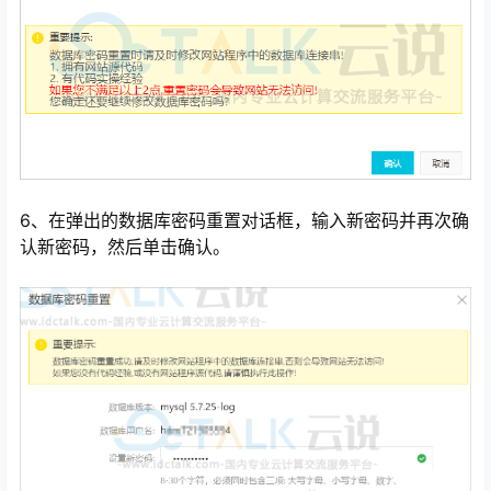
6、在弹出的数据库密码重置对话框，输入新密码并再次确
认新密码，然后单击确认。