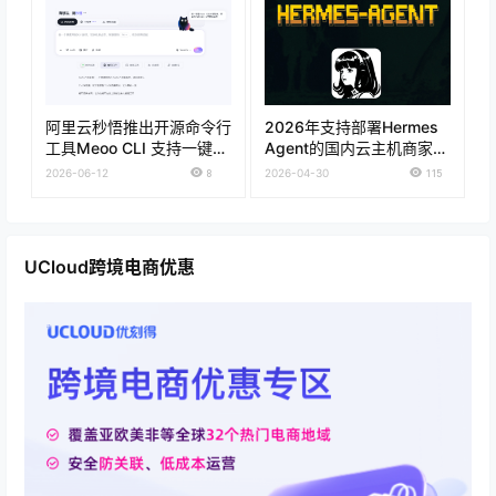
阿里云秒悟推出开源命令行
2026年支持部署Hermes
工具Meoo CLI 支持一键部
Agent的国内云主机商家推
署上线
荐
2026-06-12
8
2026-04-30
115
UCloud跨境电商优惠