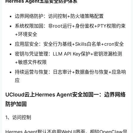
Hermes Agent五层安全防护体系
边界网络防护：访问控制+防火墙策略配置
系统权限加固：非root运行+身份鉴权+PTY权限约束
+环境安全
应用层安全：安全行为基线+Skills白名单+cron安全
密钥与凭证管理：LLM API Key保护+密钥泄漏检测
+敏感文件权限
持续运营与恢复：日志审计+数据备份与恢复+应急响
心
应
UCloud云上Hermes Agent安全加固一：边界网络
防护加固
1、访问控制
Hermes Agent默认不启用WebUI界面，相较OpenClaw显