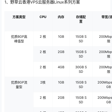
1、野草云香港VPS云服务器Linux系列方案
方案类型
CPU
内存
存储配
带宽/
置
优质BGP高
2 核
1GB
15GB S
200Mbp
峰值型
SD
限
2 核
2GB
15GB S
200Mbp
SD
限
2 核
4GB
30GB S
200Mbp
SD
限
优质
BGP
流
2
核
1GB
15GB S
200Mbps
量型
SD
GB
2 核
2GB
15GB S
200Mbps
SD
GB