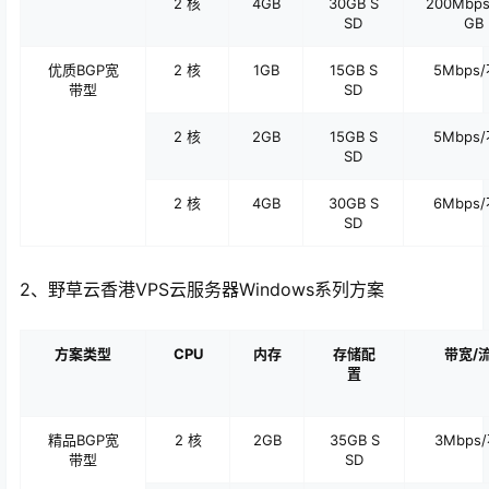
2 核
4GB
30GB S
200Mbps
SD
GB
优质BGP宽
2 核
1GB
15GB S
5Mbps/
带型
SD
2 核
2GB
15GB S
5Mbps/
SD
2 核
4GB
30GB S
6Mbps/
SD
2、野草云香港VPS云服务器Windows系列方案
方案类型
CPU
内存
存储配
带宽/
置
精品
BGP
宽
2 核
2GB
35GB S
3Mbps/
带型
SD