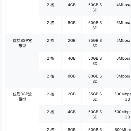
2 核
4GB
50GB S
4Mbps/
SD
2 核
8GB
60GB S
6Mbps/
SD
优质
BGP
宽
2 核
2GB
35GB S
5Mbps/
带型
SD
2 核
4GB
50GB S
6Mbps/
SD
2 核
8GB
60GB S
8Mbps/
SD
优质
BGP
流
2 核
2GB
35GB S
500Mbps
量型
SD
GB
2 核
4GB
50GB S
500Mbps
SD
GB
2 核
8GB
60GB S
500Mbps