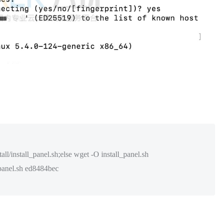
stall/install_panel.sh;else wget -O install_panel.sh
l_panel.sh ed8484bec