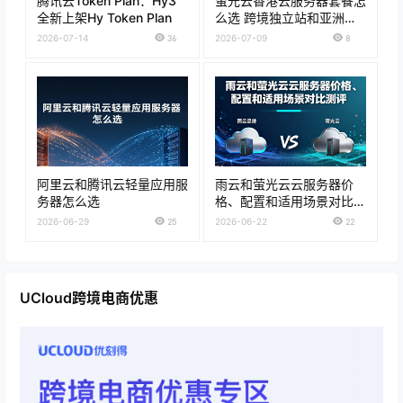
腾讯云Token Plan：Hy3
萤光云香港云服务器套餐怎
全新上架Hy Token Plan
么选 跨境独立站和亚洲访
问购买建议
2026-07-14
36
2026-07-09
8
阿里云和腾讯云轻量应用服
雨云和萤光云云服务器价
务器怎么选
格、配置和适用场景对比测
评
2026-06-29
25
2026-06-22
22
UCloud跨境电商优惠