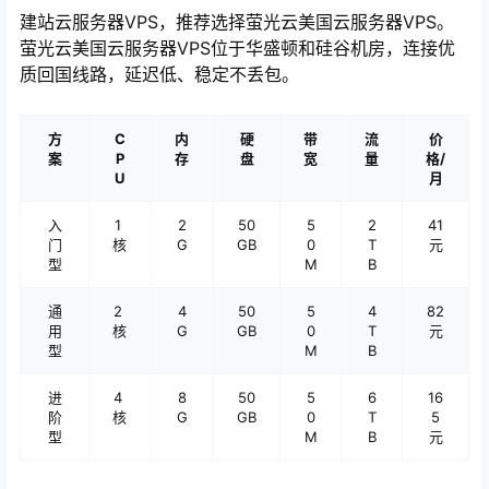
建站云服务器VPS，推荐选择萤光云美国云服务器VPS。
萤光云美国云服务器VPS位于华盛顿和硅谷机房，连接优
质回国线路，延迟低、稳定不丢包。
方
C
内
硬
带
流
价
案
P
存
盘
宽
量
格/
U
月
入
1 
2
50
5
2
41
门
核
G
GB
0
T
元
型
M
B
通
2 
4
50
5
4
82
用
核
G
GB
0
T
元
型
M
B
进
4 
8
50
5
6
16
阶
核
G
GB
0
T
5
型
M
B
元