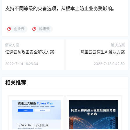
支持不同等级的灾备选项，从根本上防止业务受影响。
企业云
腾讯云
解决方案
解决方案
亿速云防攻击安全解决方案
阿里云云原生AI解决方案
2022-7-14 16:26:34
2022-7-18 9:42:50
相关推荐