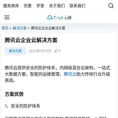
服务商库
优惠
学堂
关于我们
联系我们
首页
>
解决方案
> 腾讯云企业云解决方案
腾讯云企业云解决方案
0
解决方案
2022年7月15日
腾讯云提供安全的防护体系，内网级混合云架构，一站式
大数据方案，智能的运维管理，
腾讯云
助力传统行业升级
再造。
方案优势
1、安全的防护体系