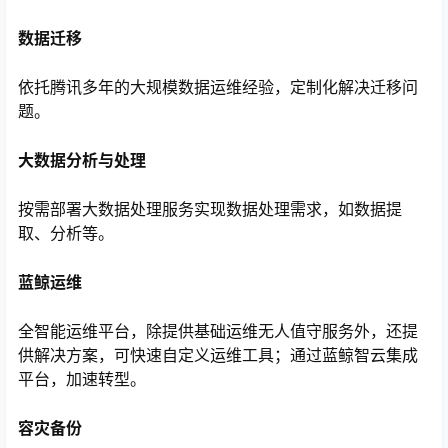
数据迁移
依托腾讯多年的大规模数据运维经验，定制化解决迁移问
题。
大数据分析与处理
按需部署大数据处理服务实现数据处理需求，如数据提
取、分析等。
蓝鲸运维
全智能运维平台，除提供基础运维无人值守服务外，还提
供解决方案，可快速自定义运维工具；通过蓝鲸智云集成
平台，加速转型。
容灾备份