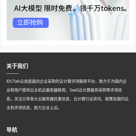
关于我们
IDCTalk云说是面向企业采购的云计算评测服务平台，致力于为国内企
业和用户提供云主机云服务器租用、SaaS云计算服务采购等评测信
息。关注分享各大云服务器优惠信息、云计算行业资讯、政策及国内云
主机评测信息，助力企业上云。
导航