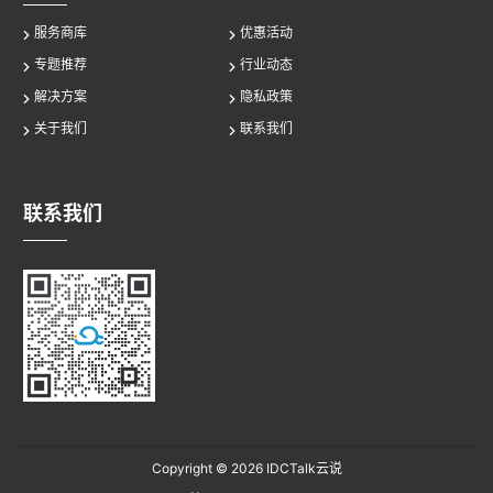
服务商库
优惠活动
专题推荐
行业动态
解决方案
隐私政策
关于我们
联系我们
联系我们
Copyright © 2026
IDCTalk云说