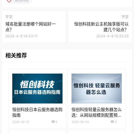
恒创科技
学堂
学堂
域名批量注册哪个网站好一
恒创科技新云主机独享版可以
点？
建几个站点？
2024-4-8 14:33:11
2024-4-8 15:35:25
相关推荐
恒创科技日本云服务器选购
恒创科技轻量云服务器怎么
指南
选：从网站规模到配置预算
的购买建议
2026-08-07
5
2026-08-04
5