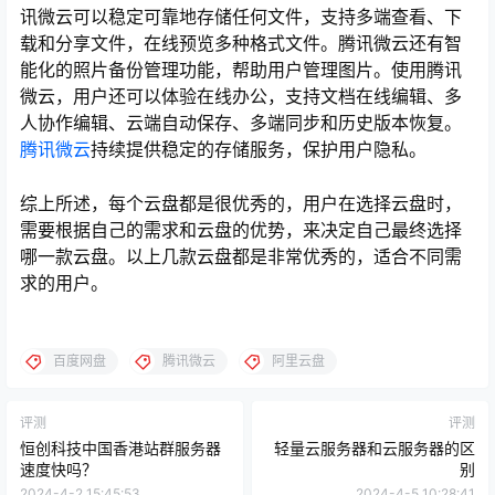
讯微云可以稳定可靠地存储任何文件，支持多端查看、下
载和分享文件，在线预览多种格式文件。腾讯微云还有智
能化的照片备份管理功能，帮助用户管理图片。使用腾讯
微云，用户还可以体验在线办公，支持文档在线编辑、多
人协作编辑、云端自动保存、多端同步和历史版本恢复。
腾讯微云
持续提供稳定的存储服务，保护用户隐私。
综上所述，每个云盘都是很优秀的，用户在选择云盘时，
需要根据自己的需求和云盘的优势，来决定自己最终选择
哪一款云盘。以上几款云盘都是非常优秀的，适合不同需
求的用户。
百度网盘
腾讯微云
阿里云盘
评测
评测
恒创科技中国香港站群服务器
轻量云服务器和云服务器的区
速度快吗？
别
2024-4-2 15:45:53
2024-4-5 10:28:41