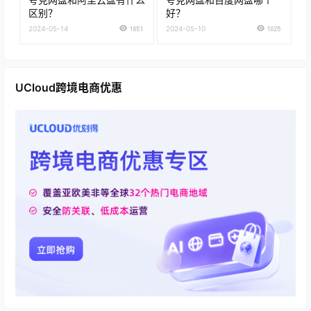
区别？
好？
2024-05-14
1851
2024-05-10
1025
UCloud跨境电商优惠