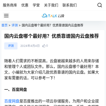
服务商库
优惠
学堂
关于我们
联系我们
首页
>
评测
> 国内云盘哪个最好用？优质靠谱国内云盘推荐
国内云盘哪个最好用？优质靠谱国内云盘推荐
0
评测
2024年4月4日
随着人们需求的不断提高，云盘被越来越多的人用来存储
和管理个人或团队文件。那么，国内云盘哪个最好用？本
文，小编就为大家介绍几款优质靠谱的国内云盘。如果大
家有需要的话，可以参考一下！
一、百度网盘
百度网盘
是百度推出的一项云存储服务，为用户和企业提