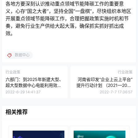
各地方要深刻认识推动重点领域节能降碳工作的重要意
义，心存“国之大者”，坚持全国“一盘棋”，尽快组织本地区
开展重点领域节能降碳工作，合理把握政策实施时机和节
奏，避免行业生产供给大起大落，确保抓实抓好抓出成
效。
数据中心
行业政策
行业政策
六部门：到2025年新建大型、
河南省印发“企业上云上平台”
超大型数据中心电能利用效率
提升行动计划 （2021—2023
优于1.3
年）
2022-6-29 14:41:37
2022-7-7 17:36:57
相关推荐