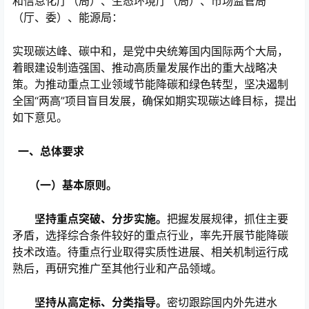
和信息化厅（局）、生态环境厅（局）、市场监管局
（厅、委）、能源局：
实现碳达峰、碳中和，是党中央统筹国内国际两个大局，
着眼建设制造强国、推动高质量发展作出的重大战略决
策。为推动重点工业领域节能降碳和绿色转型，坚决遏制
全国“两高”项目盲目发展，确保如期实现碳达峰目标，提出
如下意见。
一、总体要求
（一）
基本原则。
心
坚持重点突破、分步实施。
把握发展规律，抓住主要
矛盾，选择综合条件较好的重点行业，率先开展节能降碳
技术改造。待重点行业取得实质性进展、相关机制运行成
熟后，再研究推广至其他行业和产品领域。
坚持从高定标、分类指导。
密切跟踪国内外先进水