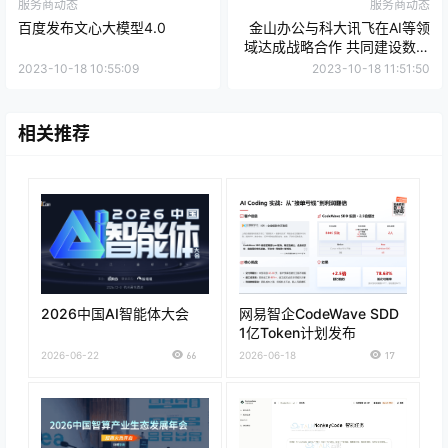
服务商动态
服务商动态
百度发布文心大模型4.0
金山办公与科大讯飞在AI等领
域达成战略合作 共同建设数字
化和智能化服务生态
2023-10-18 10:55:09
2023-10-18 11:51:50
相关推荐
2026中国AI智能体大会
网易智企CodeWave SDD
1亿Token计划发布
2026-06-22
66
2026-06-18
17