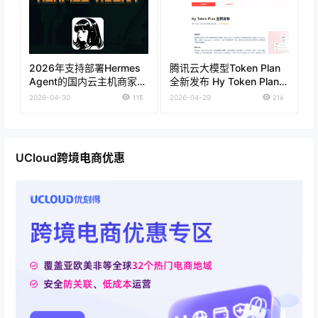
2026年支持部署Hermes
腾讯云大模型Token Plan
Agent的国内云主机商家推
全新发布 Hy Token Plan套
荐
餐低至28元 通用Token
2026-04-30
115
2026-04-29
216
Plan仅需39元
UCloud跨境电商优惠