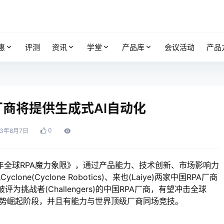
惠
评测
资讯
学堂
产品库
会议活动
产品
PA厂商将提供生成式AI自动化
0
23年8月7日
23年全球RPA魔力象限》，通过产品能力、技术创新、市场影响力
e(Cyclone Robotics)、来也(Laiye)两家中国RPA厂商
评为挑战者(Challengers)的中国RPA厂商，有望冲击全球
强势崛起阶段，并且有能力与世界顶级厂商同场竞技。