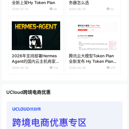
全新上架Hy Token Plan
务器怎么选
2026-07-14
34
2026-06-29
22
2026年支持部署Hermes
腾讯云大模型Token Plan
Agent的国内云主机商家推
全新发布 Hy Token Plan套
荐
餐低至28元 通用Token
2026-04-30
116
2026-04-29
217
Plan仅需39元
UCloud跨境电商优惠