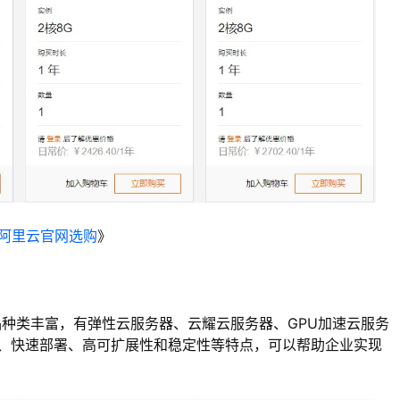
阿里云官网选购
》
种类丰富，有弹性云服务器、云耀云服务器、GPU加速云服务
比、快速部署、高可扩展性和稳定性等特点，可以帮助企业实现