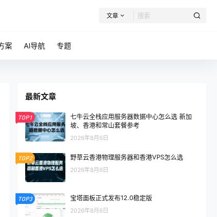
文章
方案
AI导航
专题
最新文章
七牛云全栈应用服务器数据中心怎么选 新加
TOP1
坡、香港和常山套餐参考
2026年8月6日
野草云香港物理服务器和香港VPS怎么选
TOP2
2026年8月6日
宝塔面板正式发布12.0稳定版
TOP3
2026年8月6日