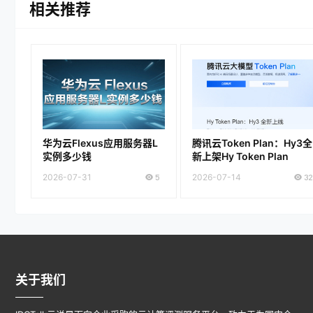
相关推荐
华为云Flexus应用服务器L
腾讯云Token Plan：Hy3全
实例多少钱
新上架Hy Token Plan
2026-07-31
5
2026-07-14
32
关于我们