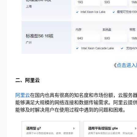
《
点击进入
二、阿里云
阿里云
在国内也具有很高的知名度和市场份额，云服务器
能够满足大规模的网络连接和数据传输需求。阿里云提
能够及时解决用户在使用过程中遇到的问题和困难。