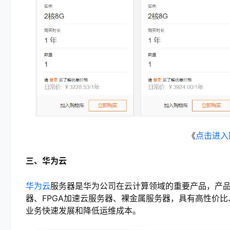
《
点击进入
三、华为云
华为云
服务器是华为公司在云计算领域的重要产品，产品
器、FPGA加速云服务器、裸金属服务器，具有高性价
业务快速发展和降低运维成本。