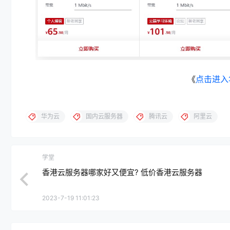
《
点击进入
华为云
国内云服务器
腾讯云
阿里云
学堂
香港云服务器哪家好又便宜? 低价香港云服务器
2023-7-19 11:01:23