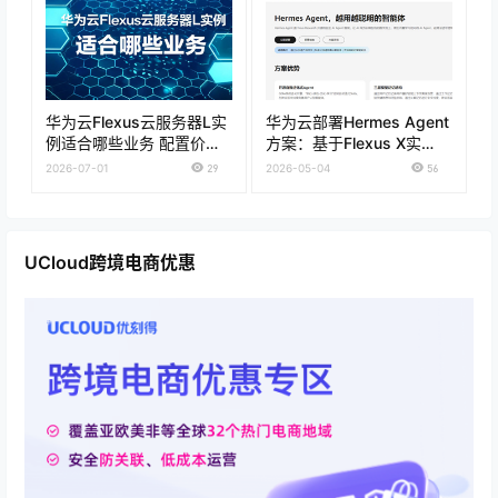
华为云Flexus云服务器L实
华为云部署Hermes Agent
例适合哪些业务 配置价格
方案：基于Flexus X实
和购买建议
例/Flexus L实例 快速部署
2026-07-01
29
2026-05-04
56
AI智能体
UCloud跨境电商优惠