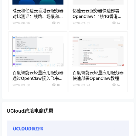
硅云和亿速云香港云服务器
亿速云云服务器快速部署
对比测评：线路、场景和购
OpenClaw：1核1G香港云
买建议
服务器低至39元/月 解锁
2026-06-16
23
2026-03-31
24
24小时在线AI员工
百度智能云轻量应用服务器
百度智能云轻量应用服务器
通过OpenClaw接入飞书教
快速部署OpenClaw教程
程
2026-03-30
18
2026-03-24
46
UCloud跨境电商优惠