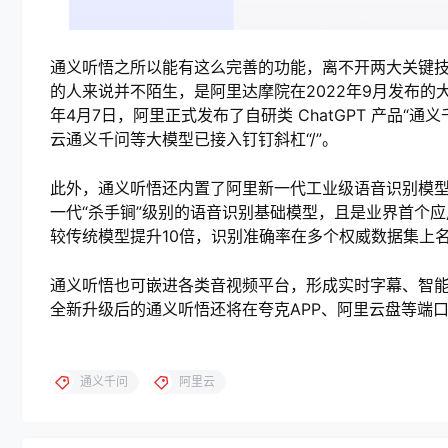
通义听悟之所以能有这么完善的功能，离不开两大关键技术：通
的人来说并不陌生，是阿里达摩院在2022年9月发布
年4月7日，阿里正式发布了自研类 ChatGPT 产品
云通义千问等大模型已接入钉钉斜杠“/”。
此外，通义听悟还内置了阿里新一代工业级语音识别模型 Para
一代“杀手锏”级别的语音识别基础模型，且是业界首个
较传统模型提升10倍，识别准确率在多个权威数据集上
通义听悟也可嵌进各类音视频平台，形成实时字幕、智
全新升级后的通义听悟还将在夸克APP、阿里云盘等端
通义千问
阿里云