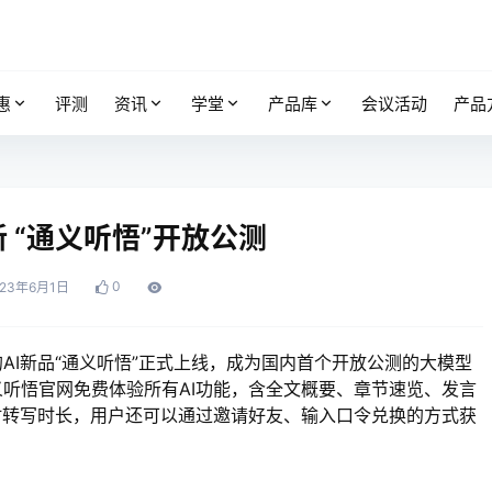
惠
评测
资讯
学堂
产品库
会议活动
产品
 “通义听悟”开放公测
0
023年6月1日
AI新品“通义听悟”正式上线，成为国内首个开放公测的大模型
通义听悟官网免费体验所有AI功能，含全文概要、章节速览、发言
时转写时长，用户还可以通过邀请好友、输入口令兑换的方式获