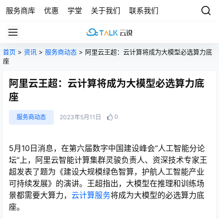
服务商库
优惠
学堂
关于我们
联系我们
首页
>
资讯
>
服务商动态
> 阿里云王超：云计算将成为大模型必选算力底
座
阿里云王超：云计算将成为大模型必选算力底
座
0
服务商动态
2023年5月11日
5月10日消息，在第六届数字中国建设峰会“人工智能分论
坛”上，阿里云智能计算集群灵骏负责人、资深技术专家王
超发表了题为《建设大规模绿色智算，护航人工智能产业
可持续发展》的演讲。王超指出，大模型在推理和训练场
景都需要大算力，
云计算服务
将成为大模型的必选算力底
座。