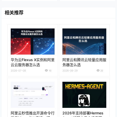
相关推荐
华为云Flexus X实例和阿里
阿里云和腾讯云轻量应用服
云云服务器怎么选
务器怎么选
2026-07-08
10
2026-06-29
20
阿里云秒悟推出开源命令行
2026年支持部署Hermes