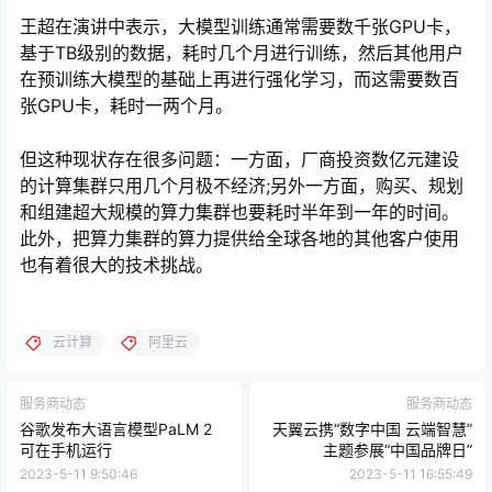
王超在演讲中表示，大模型训练通常需要数千张GPU卡，
基于TB级别的数据，耗时几个月进行训练，然后其他用户
在预训练大模型的基础上再进行强化学习，而这需要数百
张GPU卡，耗时一两个月。
但这种现状存在很多问题：一方面，厂商投资数亿元建设
的计算集群只用几个月极不经济;另外一方面，购买、规划
和组建超大规模的算力集群也要耗时半年到一年的时间。
此外，把算力集群的算力提供给全球各地的其他客户使用
也有着很大的技术挑战。
心
云计算
阿里云
服务商动态
服务商动态
谷歌发布大语言模型PaLM 2
天翼云携“数字中国 云端智慧”
可在手机运行
主题参展“中国品牌日”
2023-5-11 9:50:46
2023-5-11 16:55:49