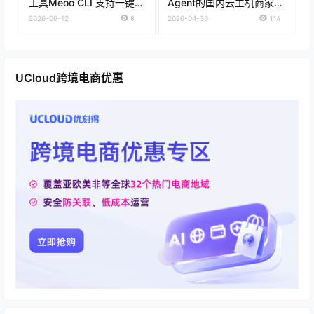
工具Meoo CLI 支持一键部
Agent的国内云主机商家推
署上线
荐
2026-06-12
8
2026-04-30
114
UCloud跨境电商优惠