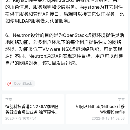
5、Keystone主要为OpenStack提供身份验证服务、用户
的角色信息、服务规则和令牌服务。Keystone为其它组件
提供了服务和管理API接口，后端可以接其它认证服务，比
如使用LDAP服务做为认证服务。
6、Neutron设计的目的是为OpenStack虚拟环境提供灵活
地网络功能，为多租户环境下的每个租户提供独立的网络
环境，功能类似于VMware NSX虚拟网络功能，可是实现
原理不同。Neutron通过API实现这种目标，用户可以创建
自己的网络对象，该项目发展迅速。
OpenStack
学堂
学堂
恒创科技香港CN2 GIA物理服
如何从Github/Gitbook迁移
务器适合哪些业务 独享硬件与
Wiki到Seafile
回国线路选型参考
2026-7-3 16:07:54
2022-6-13 14:52:53