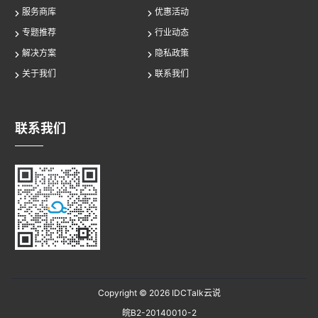
服务商库
优惠活动
专题推荐
行业动态
解决方案
隐私政策
关于我们
联系我们
联系我们
Copyright © 2026
IDCTalk云说
皖B2-20140010-2