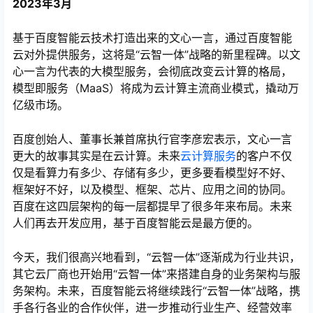
2023年3月
基于百度智能云技术打造出来的文心一言，通过百度智能
云对外提供服务，这将是“云智一体”战略的新里程碑。以文
心一言为代表的大模型服务，会彻底改变云计算的格局，
模型即服务（MaaS）将成为云计算主流商业模式，撬动万
亿级市场。
百度创始人、董事长兼首席执行官李彦宏表示，文心一言
更大的故事其实是在云计算。未来
云计算服务
的客户不仅
仅是看算力有多少、存储有多少，更多要看模型好不好、
框架好不好，以及模型、框架、芯片、应用之间的协同。
百度在这四层架构的每一层都提早了很多年来布局。未来
人们再去开发应用，基于百度智能云是最方便的。
今天，我们很高兴地看到，“云智一体”逐渐成为行业共识，
其它云厂商也开始用“云智一体”来搭建自身的业务架构与服
务架构。未来，百度智能云将继续践行“云智一体”战略，携
手各行各业的合作伙伴，进一步推动行业生产、经营效率