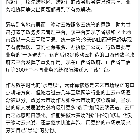
院部门，原先跨地区、跨部门的政务服务信息难共享、业
务难协同等突出问题都得到了有效解决。
落实到各地市层面，移动云按照多云统管的思路，助力甘
肃打造了政务多云管理平台，该平台实现了省级和14个地
市级以一朵云互联互通、统一纳管;今天的山西省已经实现
了看病就医、查询社保缴费、办执照开公司、行政审批等
业务的“一网通办”，这背后也是移动云打造的山西省数字政
府云平台发挥了重要作用。现在山西省政府、山西省工信
厅等200+个不同业务系统都陆续迁入了该平台。
作为数字时代的“水电煤”，云计算依然是未来市场经济的重
点耕耘方向，但随着过去几年互联网等行业的上云市场逐
渐被瓜分，政务云市场作为如今云市场的核心增量，呈现
出的庞大发展潜力必将吸引更多“选手”加码云端赛道。云厂
商之战愈趋白热化，谁能笑傲云赛场?我们不得而知。但对
于移动云来说，还需继续快速奔跑，用更好的市场表现来
夯实自己“黑马”的身份。