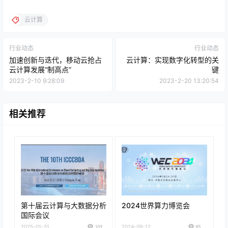
云计算
行业动态
行业动态
加速创新与迭代，移动云抢占
云计算：实现数字化转型的关
云计算发展“制高点”
键
2023-2-10 9:28:09
2023-2-20 13:20:54
相关推荐
第十届云计算与大数据分析
2024世界算力博览会
国际会议
2025-01-31
109
2024-09-12
85