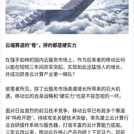
云端赛道的“卷”，拼的都是硬实力
在强手如林的国内云服务市场上，作为后来者的移动云何
以能在短短三年间异军突起，实现如此迅猛惊人的增长，
并成功跻身云计算产业第一梯队?
依笔者所见，除了云服务市场高速增长所带来的巨大机
遇，移动云的自身战略和“硬实力”也是不容忽视的一环。
面对日益激烈的前沿技术竞争，移动云早已布局多个赛道
并“鸣枪开跑”，持续攻关关键技术突破，率先建立云计算行
业自研操作系统与服务器，打造丰富的云计算能力底座。
三年云改以来，移动云在核心产品自研上下足马力，目前