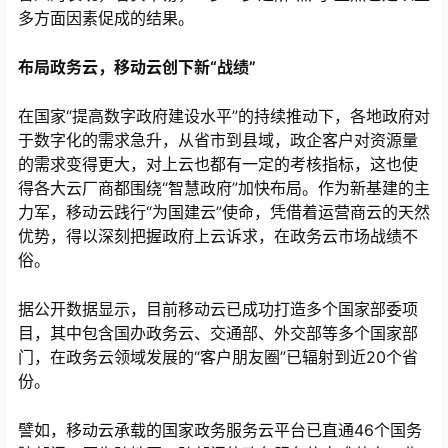
多方面因素促成的结果。
布局政务云，移动云创下新“战绩”
在国家“提高数字政府建设水平”的持续推动下，各地政府对
于数字化的需求急升，从省市到县域，政企客户对资源量
的需求变得更大，对上云也都有一定的考核指标，这也使
得各大云厂商都围绕“智慧政府”加快布局。作为新基建的主
力军，移动云践行“为国建云”使命，凭借着运营商云的天然
优势，得以深刻把握政府上云诉求，在政务云市场战绩不
俗。
据公开数据显示，目前移动云已成功打造多个国家部委项
目，其中包含国办政务云、交通部、外交部等多个国家部
门，在政务云领域发展的“客户朋友圈”已辐射到近20个省
份。
譬如，移动云承载的国家政务服务云平台已直通46个国务