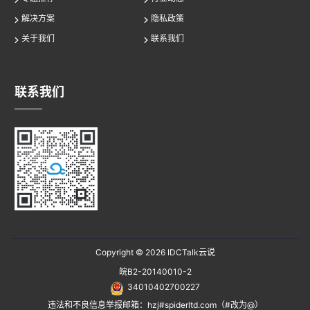
解决方案
隐私政策
关于我们
联系我们
联系我们
Copyright © 2026
IDCTalk云说
皖B2-20140010-2
34010402700227
违法和不良信息举报邮箱：hzj#spiderltd.com（#改为@）