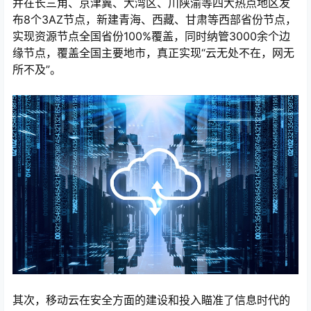
并在长三角、京津冀、大湾区、川陕渝等四大热点地区发
布8个3AZ节点，新建青海、西藏、甘肃等西部省份节点，
实现资源节点全国省份100%覆盖，同时纳管3000余个边
缘节点，覆盖全国主要地市，真正实现“云无处不在，网无
所不及”。
其次，移动云在安全方面的建设和投入瞄准了信息时代的