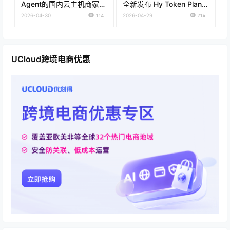
Agent的国内云主机商家推
全新发布 Hy Token Plan套
荐
餐低至28元 通用Token
2026-04-30
114
2026-04-29
214
Plan仅需39元
UCloud跨境电商优惠